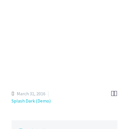
more. Easily create your real estate project
pages, showcases & more.


March 31, 2016
Splash Dark (Demo)