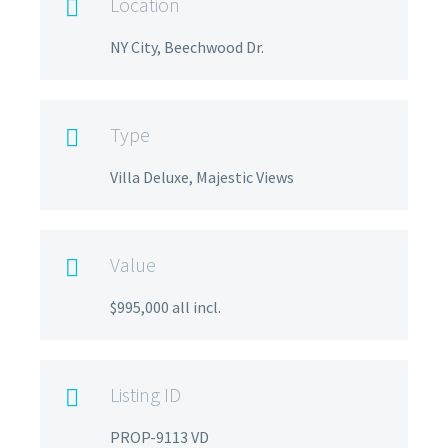
Location

NY City, Beechwood Dr.
Type

Villa Deluxe, Majestic Views
Value

$995,000 all incl.
Listing ID

PROP-9113 VD